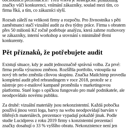
značky vůči konkurenci, vnímání zákazníky, soulad mezi tím, co
firma říká, a tím, co zákazníci slyší.
Rozsah záleží na velikosti firmy a rozpočtu. Pro živnostníka s pěti
zaměstnanci stačí vizuální audit za dva týdny práce. Firma s obratem
přes 50 milionů Kč ročně potřebuje analýzu, která zahrne rozhovory
se zákazníky, interní workshop a srovnání s minimálně třemi
konkurenty.
Pět příznaků, že potřebujete audit
Existují situace, kdy je audit jednoznačně správná volba. Za prvé:
firma prošla výraznou změnou. Rozšířila portfolio, vstoupila na
nový trh nebo změnila cílovou skupinu. Značka Mailchimp provedla
kompletní audit před rebrandingem v roce 2018, protože se z
nástroje pro e-mailové kampaně proměnila v marketingovou
platformu. Staré logo s opičkou fungovalo pro malé podnikatele, ale
neodpovídalo novému publiku.
Za druhé: vizuální materiály jsou nekonzistentní. Každá pobočka
používá jinou verzi loga, barvy na webu neodpovídají barvám v
tištěných materiálech, prezentace vypadají pokaždé jinak. Podle
studie Lucidpress z roku 2019 firmy s konzistentní prezentací
značky dosahují o 33 % vyššího obratu. Nekonzistence není jen