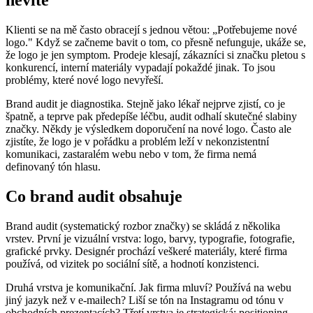
Klienti se na mě často obracejí s jednou větou: „Potřebujeme nové
logo." Když se začneme bavit o tom, co přesně nefunguje, ukáže se,
že logo je jen symptom. Prodeje klesají, zákazníci si značku pletou s
konkurencí, interní materiály vypadají pokaždé jinak. To jsou
problémy, které nové logo nevyřeší.
Brand audit
je diagnostika. Stejně jako lékař nejprve zjistí, co je
špatně, a teprve pak předepíše léčbu, audit odhalí skutečné slabiny
značky. Někdy je výsledkem doporučení na nové logo. Často ale
zjistíte, že logo je v pořádku a problém leží v nekonzistentní
komunikaci, zastaralém webu nebo v tom, že firma nemá
definovaný tón hlasu.
Co brand audit obsahuje
Brand audit
(systematický rozbor značky) se skládá z několika
vrstev. První je vizuální vrstva: logo, barvy, typografie, fotografie,
grafické prvky. Designér prochází veškeré materiály, které firma
používá, od vizitek po sociální sítě, a hodnotí konzistenci.
Druhá vrstva je komunikační. Jak firma mluví? Používá na webu
jiný jazyk než v e-mailech? Liší se tón na Instagramu od tónu v
obchodních prezentacích? Třetí vrstva je strategická:
positioning