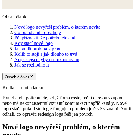
Obsah článku
Nové logo nevyřeší problém, o kterém nevíte
Co brand audit obsahuje
Pět příznaků, že potřebujete audit
Kdy stačí nové logo
Jak audit probíhá v praxi
Kolik to stojí a jak dlouho to trvá
Nejčastější chyby při rozhodování
Jak se rozhodnout
Obsah článku
Krátké shrnutí článku
Brand audit potřebujete, když firma roste, mění cílovou skupinu
nebo má nekonzistentní vizuální komunikaci napříč kanály. Nové
logo stačí, pokud strategie funguje a problém je čistě vizuální. Audit
odhalí, co opravit; redesign loga řeší jen povrch.
Nové logo nevyřeší problém, o kterém
nevíte