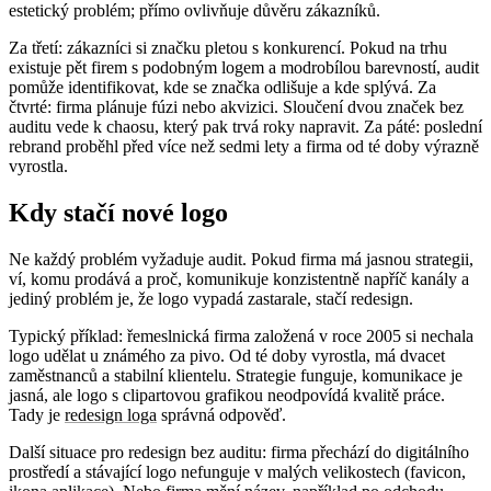
estetický problém; přímo ovlivňuje důvěru zákazníků.
Za třetí: zákazníci si značku pletou s konkurencí. Pokud na trhu
existuje pět firem s podobným logem a modrobílou barevností, audit
pomůže identifikovat, kde se značka odlišuje a kde splývá. Za
čtvrté: firma plánuje fúzi nebo akvizici. Sloučení dvou značek bez
auditu vede k chaosu, který pak trvá roky napravit. Za páté: poslední
rebrand
proběhl před více než sedmi lety a firma od té doby výrazně
vyrostla.
Kdy stačí nové logo
Ne každý problém vyžaduje audit. Pokud firma má jasnou strategii,
ví, komu prodává a proč, komunikuje konzistentně napříč kanály a
jediný problém je, že logo vypadá zastarale, stačí redesign.
Typický příklad: řemeslnická firma založená v roce 2005 si nechala
logo udělat u známého za pivo. Od té doby vyrostla, má dvacet
zaměstnanců a stabilní klientelu. Strategie funguje, komunikace je
jasná, ale logo s clipartovou grafikou neodpovídá kvalitě práce.
Tady je
redesign loga
správná odpověď.
Další situace pro redesign bez auditu: firma přechází do digitálního
prostředí a stávající logo nefunguje v malých velikostech (
favicon
,