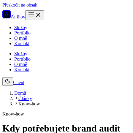
Přeskočit na obsah
Anfilov
Služby
Portfolio
O mně
Kontakt
Služby
Portfolio
O mně
Kontakt
Client
Domů
Články
Know-how
Know-how
Kdy potřebujete brand audit