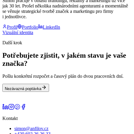
Simon pracuje v oblasti brandingu, reklamy a marketingu už více
jak 30 let. Prošel několika nadnárodními agenturami a momentálně
se věnuje strategické tvorbě značek a marketingu pro firmy
i jednotlivce.
Profil
Portfolio
LinkedIn
Vizuální identita
Další krok
Potřebujete zjistit, v jakém stavu je vaše
značka?
Pošlu konkrétní rozpočet a časový plán do dvou pracovních dní.
Nezávazná poptávka
Kontakt
simon@anfilov.cz
+420 602 26 26 33