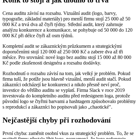
Cena auditu závisí na rozsahu. Vizuální audit (logo, barvy,
typografie, základní materiály) pro menší firmu stojí 25 000 až 50
000 Kč a trvá dva až čtyři týdny. Střední audit, který zahrnuje
analýzu konkurence a komunikace, se pohybuje od 50 000 do 120
000 Kč při délce čtyři až osm týdnů.
Kompletní audit se zákaznickým průzkumem a strategickými
doporučeními stojí 120 000 až 250 000 Kč a zabere dva až tři
měsíce. Pro srovnání: nové logo bez auditu stojí 15 000 až 80 000
Kč podle zkušenosti designéra a rozsahu dodávky.
Rozhodnutí o rozsahu závisí na tom, jak velký je problém. Pokud
firma tuší, že potíže jsou hlavně vizuální, menší audit stačí. Pokud
zákazníci odcházejí ke konkurenci a nikdo přesně neví proč,
investice do většího auditu se vyplatí. Firma Slack v roce 2019
investovala do kompletního auditu před redesignem loga, protože
původní logo se čtyřmi barvami a hashtagem způsobovalo problémy
s reprodukcí a zákazníci ho popisovali jako „chaotické".
Nejčastější chyby při rozhodování
První chyba: zaměnit osobní vkus za strategický problém. To, že se
majiteli firmy přestalo líbit logo, neznamená, že logo nefunguje.