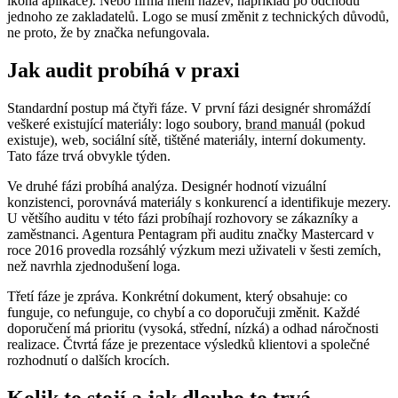
ikona aplikace). Nebo firma mění název, například po odchodu
jednoho ze zakladatelů. Logo se musí změnit z technických důvodů,
ne proto, že by značka nefungovala.
Jak audit probíhá v praxi
Standardní postup má čtyři fáze. V první fázi designér shromáždí
veškeré existující materiály: logo soubory,
brand manuál
(pokud
existuje), web, sociální sítě, tištěné materiály, interní dokumenty.
Tato fáze trvá obvykle týden.
Ve druhé fázi probíhá analýza. Designér hodnotí vizuální
konzistenci, porovnává materiály s konkurencí a identifikuje mezery.
U většího auditu v této fázi probíhají rozhovory se zákazníky a
zaměstnanci. Agentura Pentagram při auditu značky Mastercard v
roce 2016 provedla rozsáhlý výzkum mezi uživateli v šesti zemích,
než navrhla zjednodušení loga.
Třetí fáze je zpráva. Konkrétní dokument, který obsahuje: co
funguje, co nefunguje, co chybí a co doporučuji změnit. Každé
doporučení má prioritu (vysoká, střední, nízká) a odhad náročnosti
realizace. Čtvrtá fáze je prezentace výsledků klientovi a společné
rozhodnutí o dalších krocích.
Kolik to stojí a jak dlouho to trvá