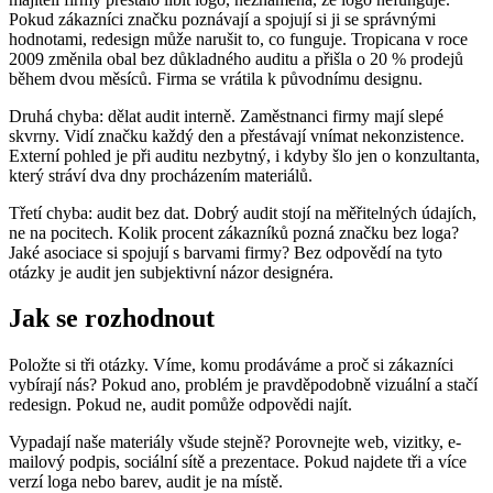
Pokud zákazníci značku poznávají a spojují si ji se správnými
hodnotami, redesign může narušit to, co funguje. Tropicana v roce
2009 změnila obal bez důkladného auditu a přišla o 20 % prodejů
během dvou měsíců. Firma se vrátila k původnímu designu.
Druhá chyba: dělat audit interně. Zaměstnanci firmy mají slepé
skvrny. Vidí značku každý den a přestávají vnímat nekonzistence.
Externí pohled je při auditu nezbytný, i kdyby šlo jen o konzultanta,
který stráví dva dny procházením materiálů.
Třetí chyba: audit bez dat. Dobrý audit stojí na měřitelných údajích,
ne na pocitech. Kolik procent zákazníků pozná značku bez loga?
Jaké asociace si spojují s barvami firmy? Bez odpovědí na tyto
otázky je audit jen subjektivní názor designéra.
Jak se rozhodnout
Položte si tři otázky. Víme, komu prodáváme a proč si zákazníci
vybírají nás? Pokud ano, problém je pravděpodobně vizuální a stačí
redesign. Pokud ne, audit pomůže odpovědi najít.
Vypadají naše materiály všude stejně? Porovnejte web, vizitky, e-
mailový podpis, sociální sítě a prezentace. Pokud najdete tři a více
verzí loga nebo barev, audit je na místě.