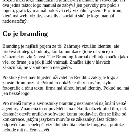
dva jedna takto: logo manuál se zabývá jen pravidly pro práci s
logem, grafický manuál pokrývá celý vizuální systém. Pro firmu,
která má web, vizitky, e-maily a sociální sítě, je logo manuál
nedostatečný.
Co je branding
Branding je nejširší pojem ze tří. Zahrnuje vizuální identitu, ale
přidává strategii, hodnoty, tón komunikace (tone of voice) a
zákaznickou zkušenost. The Branding Journal definuje značku jako
vše, co firma je a jak ji lidé vnímají. Značka žije v hlavách
zákazníků, ne v souborech designéra.
Praktický test navrhl jeden uživatel na Redditu: zakryjte logo a
zkuste firmu poznat. Pokud to dokážete díky barvám, stylu
fotografie a tónu textu, firma má silnou brand identity. Pokud ne, má
jen hezké logo.
Pro menší firmy a živnostníky branding neznamená najímání velké
agentury. Znamená to odpovědět si na několik otázek před tím, než
designér otevře grafický software: komu prodáváte, čím se lišíte od
konkurence, jakým jazykem mluvíte se zákazníky. Bez těchto
odpovědí ani sebelepší vizuální identita nebude fungovat, protože
nebude mít na čem stavět.