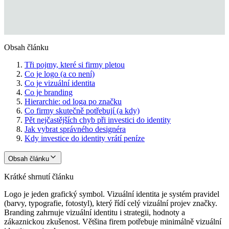
Obsah článku
Tři pojmy, které si firmy pletou
Co je logo (a co není)
Co je vizuální identita
Co je branding
Hierarchie: od loga po značku
Co firmy skutečně potřebují (a kdy)
Pět nejčastějších chyb při investici do identity
Jak vybrat správného designéra
Kdy investice do identity vrátí peníze
Obsah článku
Krátké shrnutí článku
Logo je jeden grafický symbol. Vizuální identita je systém pravidel
(barvy, typografie, fotostyl), který řídí celý vizuální projev značky.
Branding zahrnuje vizuální identitu i strategii, hodnoty a
zákaznickou zkušenost. Většina firem potřebuje minimálně vizuální