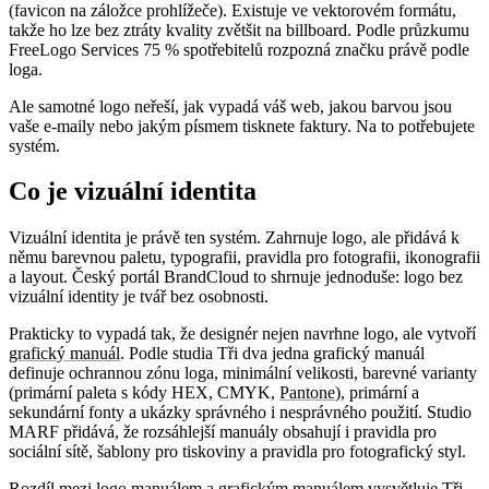
(
favicon
na záložce prohlížeče). Existuje ve vektorovém formátu,
takže ho lze bez ztráty kvality zvětšit na billboard. Podle průzkumu
FreeLogo Services 75 % spotřebitelů rozpozná značku právě podle
loga.
Ale samotné logo neřeší, jak vypadá váš web, jakou barvou jsou
vaše e-maily nebo jakým písmem tisknete faktury. Na to potřebujete
systém.
Co je vizuální identita
Vizuální identita
je právě ten systém. Zahrnuje logo, ale přidává k
němu barevnou paletu, typografii, pravidla pro fotografii, ikonografii
a layout. Český portál BrandCloud to shrnuje jednoduše: logo bez
vizuální identity je tvář bez osobnosti.
Prakticky to vypadá tak, že designér nejen navrhne logo, ale vytvoří
grafický manuál
. Podle studia Tři dva jedna grafický manuál
definuje ochrannou zónu loga, minimální velikosti, barevné varianty
(primární paleta s kódy HEX, CMYK,
Pantone
), primární a
sekundární fonty a ukázky správného i nesprávného použití. Studio
MARF přidává, že rozsáhlejší manuály obsahují i pravidla pro
sociální sítě, šablony pro tiskoviny a pravidla pro fotografický styl.
Rozdíl mezi logo manuálem a grafickým manuálem vysvětluje Tři