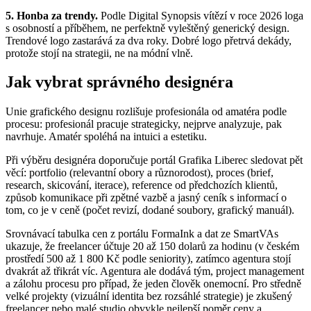
5. Honba za trendy.
Podle Digital Synopsis vítězí v roce 2026 loga
s osobností a příběhem, ne perfektně vyleštěný generický design.
Trendové logo zastarává za dva roky. Dobré logo přetrvá dekády,
protože stojí na strategii, ne na módní vlně.
Jak vybrat správného designéra
Unie grafického designu rozlišuje profesionála od amatéra podle
procesu: profesionál pracuje strategicky, nejprve analyzuje, pak
navrhuje. Amatér spoléhá na intuici a estetiku.
Při výběru designéra doporučuje portál Grafika Liberec sledovat pět
věcí: portfolio (relevantní obory a různorodost), proces (brief,
research, skicování, iterace), reference od předchozích klientů,
způsob komunikace při zpětné vazbě a jasný ceník s informací o
tom, co je v ceně (počet revizí, dodané soubory, grafický manuál).
Srovnávací tabulka cen z portálu FormaInk a dat ze SmartVAs
ukazuje, že freelancer účtuje 20 až 150 dolarů za hodinu (v českém
prostředí 500 až 1 800 Kč podle seniority), zatímco agentura stojí
dvakrát až třikrát víc. Agentura ale dodává tým, project management
a zálohu procesu pro případ, že jeden člověk onemocní. Pro středně
velké projekty (vizuální identita bez rozsáhlé strategie) je zkušený
freelancer nebo malé studio obvykle nejlepší poměr ceny a