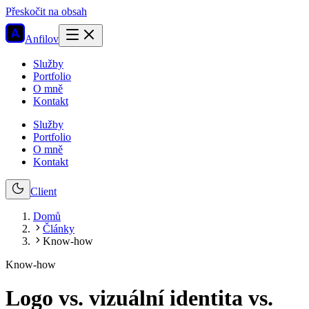
Přeskočit na obsah
Anfilov
Služby
Portfolio
O mně
Kontakt
Služby
Portfolio
O mně
Kontakt
Client
Domů
Články
Know-how
Know-how
Logo vs. vizuální identita vs.