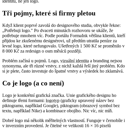
identitu, ne jen logo.
Tři pojmy, které si firmy pletou
Když klient poprvé zavolá do designového studia, obvykle řekne:
„Potřebuji logo." Po dvaceti minutách rozhovoru se ukáže, že
potřebuje mnohem víc. Podle portálu FormaInk většina klientů, kteří
přijdou ke zkušenému designérovi, už předtím utratila peníze za
levné logo, které nefungovalo. Ušetřených 1 500 Kč se proměnilo v
8 000 Kč za redesign o osm měsíců později.
Problém začíná u pojmů. Logo,
vizuální identita
a branding nejsou
synonyma, ale tři různé vrstvy, z nichž každá řeší jiný problém. Kdo
si je plete, často investuje do špatné vrstvy a výsledek ho zklamává.
Co je logo (a co není)
Logo je konkrétní grafická značka. Unie grafického designu ho
definuje třemi formami:
logotyp
(graficky upravený název bez
piktogramu, například Google),
piktogram
(obrazový
symbol
bez
textu, například Nike) a kombinace obojího. Nic víc, nic míň.
Dobré logo má několik měřitelných vlastností. Funguje v černobíle i
v inverzním provedení. Je čitelné ve velikosti 16 × 16 pixelů