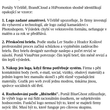
Portály Včeliště, BrandCloud a HiPromotion shodně identifikují
opakující se vzorce:
1. Logo zadané amatérovi.
Včeliště upozorňuje, že firmy investují
do vybavení a technologií, ale logo zadají kamarádovi s
Photoshopem. Výsledek chybí ve vektorovém formátu, nefunguje v
malém a za rok se předělává.
2. Přeskočení briefu.
Podle studia Ler Studio z Hradce Králové
profesionální proces začíná schůzkou a vyplněním zadávacího
briefu. Bez briefu designér navrhuje naslepo a počet revizí se
násobí. Portál VistaPrint potvrzuje: čím lepší brief, tím méně revizí a
tím lepší výsledek.
3. Nákup jen loga, když firma potřebuje systém.
Firma s pěti
kontaktními body (web, e-mail, social, vizitky, obalový materiál) a
jedním logem bez manuálu skončí s pěti různě vypadajícími
materiály. Grafik pro web zvolí jednu modrou, tiskárna jinou,
správce sociálních sítí třetí.
4. Rozhodování podle „líbí/nelíbí".
Portál BlueGhost zdůrazňuje,
že výběr loga se má řídit racionálním úsudkem, ne subjektivním
hodnocením. Funkční logo nemusí být to, které se majiteli firmy
nejvíc líbí. Musí být to, které funguje pro cílovou skupinu.