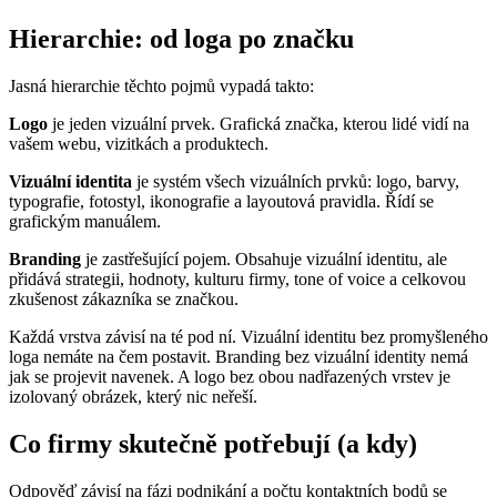
Hierarchie: od loga po značku
Jasná hierarchie těchto pojmů vypadá takto:
Logo
je jeden vizuální prvek. Grafická značka, kterou lidé vidí na
vašem webu, vizitkách a produktech.
Vizuální identita
je systém všech vizuálních prvků: logo, barvy,
typografie, fotostyl, ikonografie a layoutová pravidla. Řídí se
grafickým manuálem.
Branding
je zastřešující pojem. Obsahuje vizuální identitu, ale
přidává strategii, hodnoty, kulturu firmy, tone of voice a celkovou
zkušenost zákazníka se značkou.
Každá vrstva závisí na té pod ní. Vizuální identitu bez promyšleného
loga nemáte na čem postavit. Branding bez vizuální identity nemá
jak se projevit navenek. A logo bez obou nadřazených vrstev je
izolovaný obrázek, který nic neřeší.
Co firmy skutečně potřebují (a kdy)
Odpověď závisí na fázi podnikání a počtu kontaktních bodů se