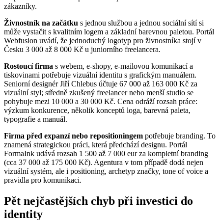
zákazníky.
Živnostník na začátku
s jednou službou a jednou sociální sítí si
může vystačit s kvalitním logem a základní barevnou paletou. Portál
Webfusion uvádí, že jednoduchý logotyp pro živnostníka stojí v
Česku 3 000 až 8 000 Kč u juniorního freelancera.
Rostoucí firma
s webem, e-shopy, e-mailovou komunikací a
tiskovinami potřebuje vizuální identitu s grafickým manuálem.
Seniorní designér Jiří Chlebus účtuje 67 000 až 163 000 Kč za
vizuální styl; středně zkušený freelancer nebo menší studio se
pohybuje mezi 10 000 a 30 000 Kč. Cena odráží rozsah práce:
výzkum konkurence, několik konceptů loga, barevná paleta,
typografie a manuál.
Firma před expanzí nebo repositioningem
potřebuje branding. To
znamená strategickou práci, která předchází designu. Portál
FormaInk udává rozsah 1 500 až 7 000 eur za kompletní branding
(cca 37 000 až 175 000 Kč). Agentura v tom případě dodá nejen
vizuální systém, ale i positioning, archetyp značky, tone of voice a
pravidla pro komunikaci.
Pět nejčastějších chyb při investici do
identity