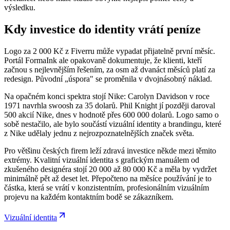
výsledku.
Kdy investice do identity vrátí peníze
Logo za 2 000 Kč z Fiverru může vypadat přijatelně první měsíc.
Portál FormaInk ale opakovaně dokumentuje, že klienti, kteří
začnou s nejlevnějším řešením, za osm až dvanáct měsíců platí za
redesign. Původní „úspora" se proměnila v dvojnásobný náklad.
Na opačném konci spektra stojí Nike: Carolyn Davidson v roce
1971 navrhla swoosh za 35 dolarů. Phil Knight jí později daroval
500 akcií Nike, dnes v hodnotě přes 600 000 dolarů. Logo samo o
sobě nestačilo, ale bylo součástí vizuální identity a brandingu, které
z Nike udělaly jednu z nejrozpoznatelnějších značek světa.
Pro většinu českých firem leží zdravá investice někde mezi těmito
extrémy. Kvalitní vizuální identita s grafickým manuálem od
zkušeného designéra stojí 20 000 až 80 000 Kč a měla by vydržet
minimálně pět až deset let. Přepočteno na měsíce používání je to
částka, která se vrátí v konzistentním, profesionálním vizuálním
projevu na každém kontaktním bodě se zákazníkem.
Vizuální identita