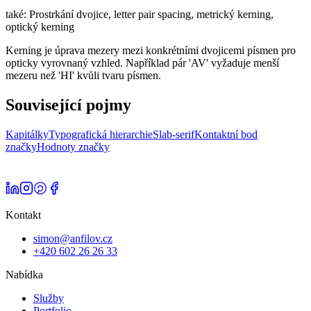
také:
Prostrkání dvojice, letter pair spacing, metrický kerning,
optický kerning
Kerning je úprava mezery mezi konkrétními dvojicemi písmen pro
opticky vyrovnaný vzhled. Například pár 'AV' vyžaduje menší
mezeru než 'HI' kvůli tvaru písmen.
Související pojmy
Kapitálky
Typografická hierarchie
Slab-serif
Kontaktní bod
značky
Hodnoty značky
Kontakt
simon@anfilov.cz
+420 602 26 26 33
Nabídka
Služby
Portfolio