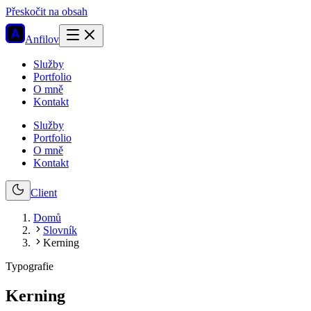
Přeskočit na obsah
Anfilov
Služby
Portfolio
O mně
Kontakt
Služby
Portfolio
O mně
Kontakt
Client
Domů
Slovník
Kerning
Typografie
Kerning