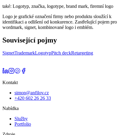
také:
Logotyp, značka, logotype, brand mark, firemní logo
Logo je grafické označení firmy nebo produktu sloužící k
identifikaci a odlišení od konkurence. Zastřešující pojem pro
wordmark, signet, kombinované logo i emblém.
Související pojmy
Signet
Trademark
Logotyp
Pitch deck
Retargeting
Kontakt
simon@anfilov.cz
+420 602 26 26 33
Nabídka
Služby
Portfolio
Zdroje