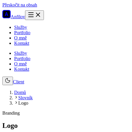
Přeskočit na obsah
Anfilov
Služby
Portfolio
O mně
Kontakt
Služby
Portfolio
O mně
Kontakt
Client
Domů
Slovník
Logo
Branding
Logo