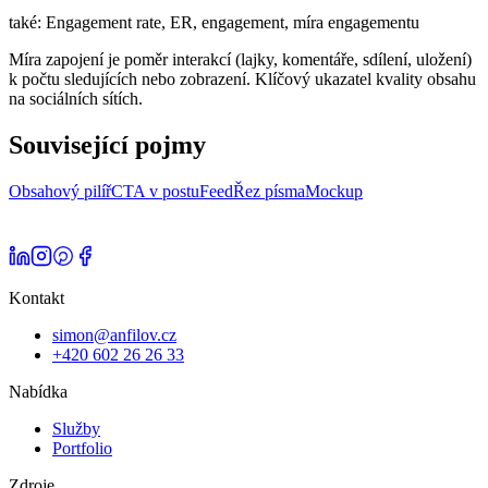
také:
Engagement rate, ER, engagement, míra engagementu
Míra zapojení je poměr interakcí (lajky, komentáře, sdílení, uložení)
k počtu sledujících nebo zobrazení. Klíčový ukazatel kvality obsahu
na sociálních sítích.
Související pojmy
Obsahový pilíř
CTA v postu
Feed
Řez písma
Mockup
Kontakt
simon@anfilov.cz
+420 602 26 26 33
Nabídka
Služby
Portfolio
Zdroje