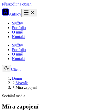
Přeskočit na obsah
Anfilov
Služby
Portfolio
O mně
Kontakt
Služby
Portfolio
O mně
Kontakt
Client
Domů
Slovník
Míra zapojení
Sociální média
Míra zapojení