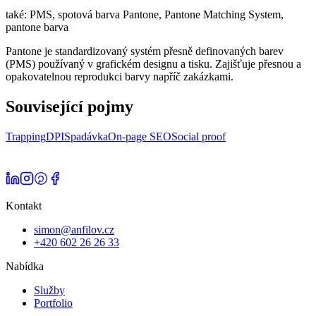
také:
PMS, spotová barva Pantone, Pantone Matching System,
pantone barva
Pantone je standardizovaný systém přesně definovaných barev
(PMS) používaný v grafickém designu a tisku. Zajišťuje přesnou a
opakovatelnou reprodukci barvy napříč zakázkami.
Související pojmy
Trapping
DPI
Spadávka
On-page SEO
Social proof
Kontakt
simon@anfilov.cz
+420 602 26 26 33
Nabídka
Služby
Portfolio