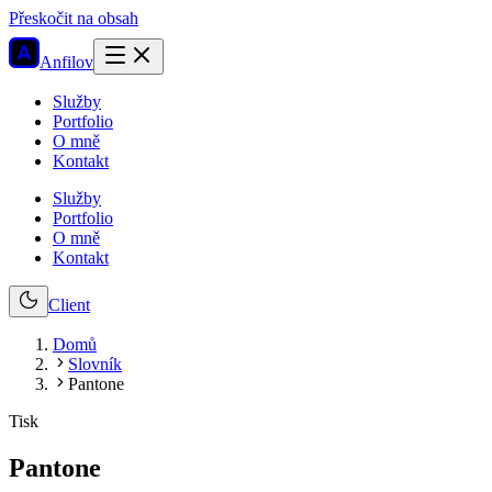
Přeskočit na obsah
Anfilov
Služby
Portfolio
O mně
Kontakt
Služby
Portfolio
O mně
Kontakt
Client
Domů
Slovník
Pantone
Tisk
Pantone