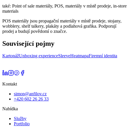
také:
Point of sale materiály, POS, materiály v místě prodeje, in-store
materials
POS materiály jsou propagační materiály v místě prodeje, stojany,
wobblery, shelf talkery, plakáty a podlahová grafika. Podporují
prodej a budují povědomí o značce.
Související pojmy
Kartonáž
Unboxing experience
Sleeve
Heatmapa
Firemní identita
Kontakt
simon@anfilov.cz
+420 602 26 26 33
Nabídka
Služby
Portfolio