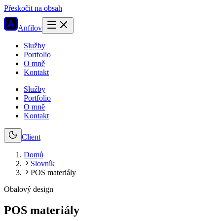
Přeskočit na obsah
Anfilov
Služby
Portfolio
O mně
Kontakt
Služby
Portfolio
O mně
Kontakt
Client
Domů
Slovník
POS materiály
Obalový design
POS materiály