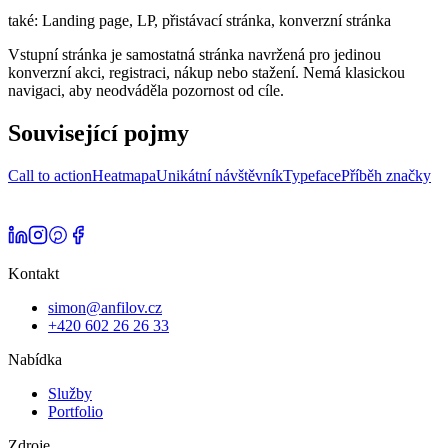
také:
Landing page, LP, přistávací stránka, konverzní stránka
Vstupní stránka je samostatná stránka navržená pro jedinou
konverzní akci, registraci, nákup nebo stažení. Nemá klasickou
navigaci, aby neodváděla pozornost od cíle.
Související pojmy
Call to action
Heatmapa
Unikátní návštěvník
Typeface
Příběh značky
Kontakt
simon@anfilov.cz
+420 602 26 26 33
Nabídka
Služby
Portfolio
Zdroje