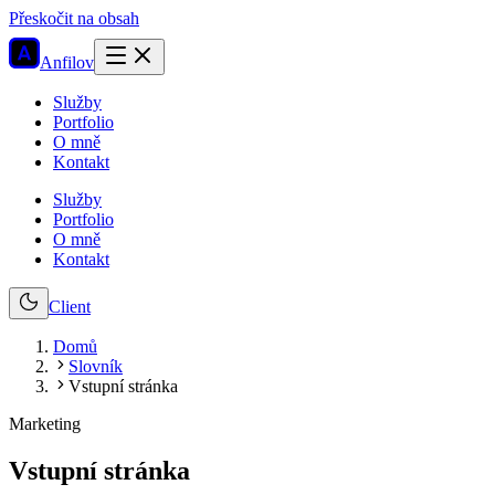
Přeskočit na obsah
Anfilov
Služby
Portfolio
O mně
Kontakt
Služby
Portfolio
O mně
Kontakt
Client
Domů
Slovník
Vstupní stránka
Marketing
Vstupní stránka