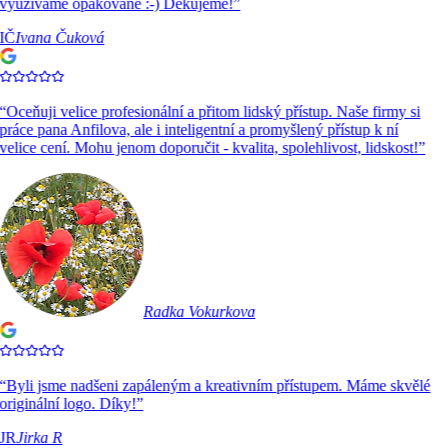
využíváme opakovaně :-) Děkujeme!
”
IČ
Ivana Čuková
“
Oceňuji velice profesionální a přitom lidský přístup. Naše firmy si
práce pana Anfilova, ale i inteligentní a promyšlený přístup k ní
velice cení. Mohu jenom doporučit - kvalita, spolehlivost, lidskost!
”
Radka Vokurkova
“
Byli jsme nadšeni zapáleným a kreativním přístupem. Máme skvělé
originální logo. Díky!
”
JR
Jirka R