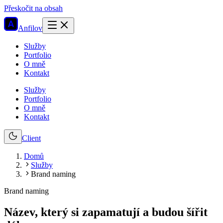
Přeskočit na obsah
Anfilov
Služby
Portfolio
O mně
Kontakt
Služby
Portfolio
O mně
Kontakt
Client
Domů
Služby
Brand naming
Brand naming
Název, který si zapamatují a budou šířit