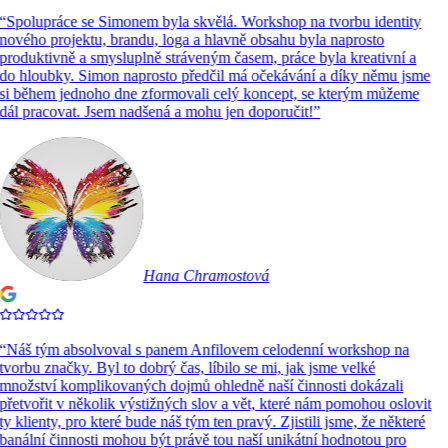
“
Spolupráce se Simonem byla skvělá. Workshop na tvorbu identity
nového projektu, brandu, loga a hlavně obsahu byla naprosto
produktivně a smysluplně stráveným časem, práce byla kreativní a
do hloubky. Simon naprosto předčil má očekávání a díky němu jsme
si během jednoho dne zformovali celý koncept, se kterým můžeme
dál pracovat. Jsem nadšená a mohu jen doporučit!
”
Hana Chramostová
“
Náš tým absolvoval s panem Anfilovem celodenní workshop na
tvorbu značky. Byl to dobrý čas, líbilo se mi, jak jsme velké
množství komplikovaných dojmů ohledně naší činnosti dokázali
přetvořit v několik výstižných slov a vět, které nám pomohou oslovit
ty klienty, pro které bude náš tým ten pravý. Zjistili jsme, že některé
banální činnosti mohou být právě tou naší unikátní hodnotou pro