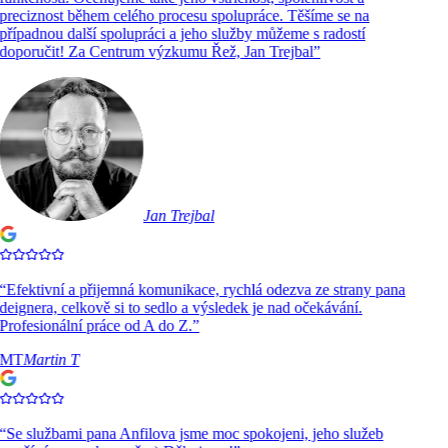
preciznost během celého procesu spolupráce. Těšíme se na
případnou další spolupráci a jeho služby můžeme s radostí
doporučit! Za Centrum výzkumu Řež, Jan Trejbal
”
Jan Trejbal
“
Efektivní a přijemná komunikace, rychlá odezva ze strany pana
deignera, celkově si to sedlo a výsledek je nad očekávání.
Profesionální práce od A do Z.
”
MT
Martin T
“
Se službami pana Anfilova jsme moc spokojeni, jeho služeb