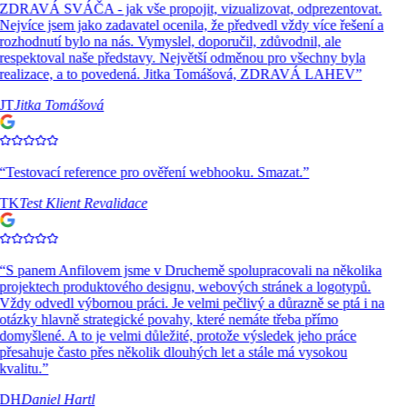
ZDRAVÁ SVÁČA - jak vše propojit, vizualizovat, odprezentovat.
Nejvíce jsem jako zadavatel ocenila, že předvedl vždy více řešení a
rozhodnutí bylo na nás. Vymyslel, doporučil, zdůvodnil, ale
respektoval naše představy. Největší odměnou pro všechny byla
realizace, a to povedená. Jitka Tomášová, ZDRAVÁ LAHEV
”
JT
Jitka Tomášová
“
Testovací reference pro ověření webhooku. Smazat.
”
TK
Test Klient Revalidace
“
S panem Anfilovem jsme v Druchemě spolupracovali na několika
projektech produktového designu, webových stránek a logotypů.
Vždy odvedl výbornou práci. Je velmi pečlivý a důrazně se ptá i na
otázky hlavně strategické povahy, které nemáte třeba přímo
domyšlené. A to je velmi důležité, protože výsledek jeho práce
přesahuje často přes několik dlouhých let a stále má vysokou
kvalitu.
”
DH
Daniel Hartl