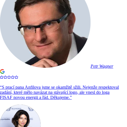
Petr Wagner
“
S prací pana Anfilova jsme se okamžitě sžili. Nejenže respektoval
zadání, které mělo navázat na stávající logo, ale vnesl do loga
FISAF novou energii a řád. Děkujeme.
”