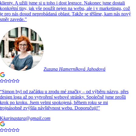
klienty. A užili jsme si u toho i dost legrace. Nakonec jsme dostali
konkrétní tipy, jak vše použít nejen na webu, ale i v marketingu, což
je pro nás dosud neprobádaná oblast. Takže se těšíme, kam nás nový
směr zavede.
”
Zuzana Hamerníková Jahodová
“
Simon byl od začátku u zrodu mé značky – od výběru názvu, přes
design loga až po vytvoření webové stránky. Společně jsme prošli
krok po kroku. Jsem velmi spokojená, během roku se mi
trojnásobně zvýšila návštěvnost webu. Doporučuji!
”
K
karinastara@gmail.com