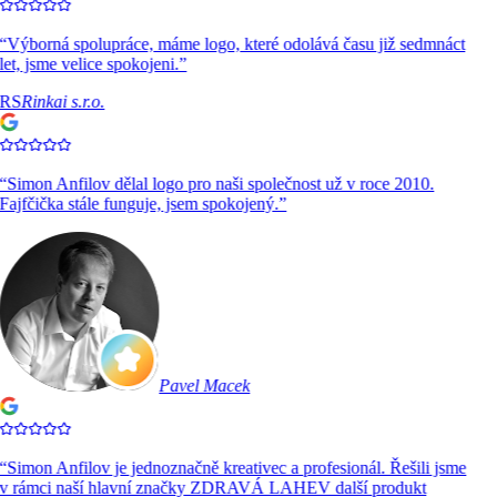
“
Výborná spolupráce, máme logo, které odolává času již sedmnáct
let, jsme velice spokojeni.
”
RS
Rinkai s.r.o.
“
Simon Anfilov dělal logo pro naši společnost už v roce 2010.
Fajfčička stále funguje, jsem spokojený.
”
Pavel Macek
“
Simon Anfilov je jednoznačně kreativec a profesionál. Řešili jsme
v rámci naší hlavní značky ZDRAVÁ LAHEV další produkt