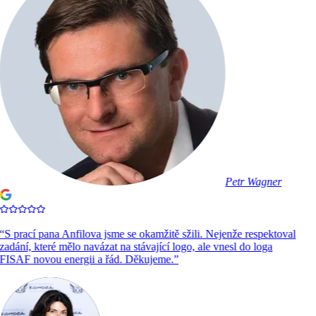
Petr Wagner
“
S prací pana Anfilova jsme se okamžitě sžili. Nejenže respektoval
zadání, které mělo navázat na stávající logo, ale vnesl do loga
FISAF novou energii a řád. Děkujeme.
”