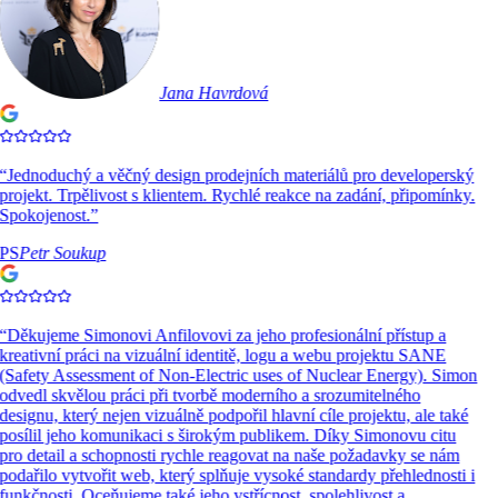
Jana Havrdová
“
Jednoduchý a věčný design prodejních materiálů pro developerský
projekt. Trpělivost s klientem. Rychlé reakce na zadání, připomínky.
Spokojenost.
”
PS
Petr Soukup
“
Děkujeme Simonovi Anfilovovi za jeho profesionální přístup a
kreativní práci na vizuální identitě, logu a webu projektu SANE
(Safety Assessment of Non-Electric uses of Nuclear Energy). Simon
odvedl skvělou práci při tvorbě moderního a srozumitelného
designu, který nejen vizuálně podpořil hlavní cíle projektu, ale také
posílil jeho komunikaci s širokým publikem. Díky Simonovu citu
pro detail a schopnosti rychle reagovat na naše požadavky se nám
podařilo vytvořit web, který splňuje vysoké standardy přehlednosti i
funkčnosti. Oceňujeme také jeho vstřícnost, spolehlivost a