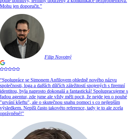
podle domluvy, termíny dodrženy a komunikace bezproblémová.
Mohu jen doporučit.
”
Filip Novotný
“
Spolupráce se Simonem Anfilovem ohledně nového názvu
společnosti, loga a dalších dílčích záležitostí spojených s firemní
identitou, byla naprosto dokonalá a fantastická! Spolupracujeme s
řadou agentur, zde jsme ale vždy měli pocit, že nejde jen o pouhé
"urvání kšeftu", ale o skutečnou snahu pomoci s co nejlepším
výsledkem. Nepíši často takovéto reference, tady je to ale zcela
oprávněné!
”