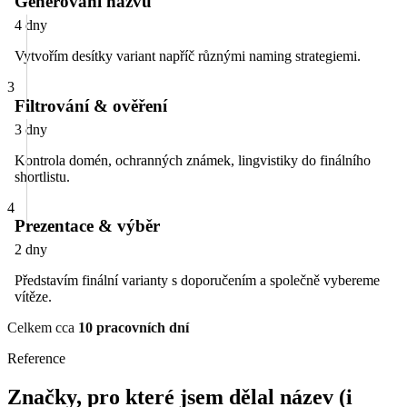
Generování názvů
4 dny
Vytvořím desítky variant napříč různými naming strategiemi.
3
Filtrování & ověření
3 dny
Kontrola domén, ochranných známek, lingvistiky do finálního
shortlistu.
4
Prezentace & výběr
2 dny
Představím finální varianty s doporučením a společně vybereme
vítěze.
Celkem cca
10 pracovních dní
Reference
Značky, pro které jsem dělal název (i