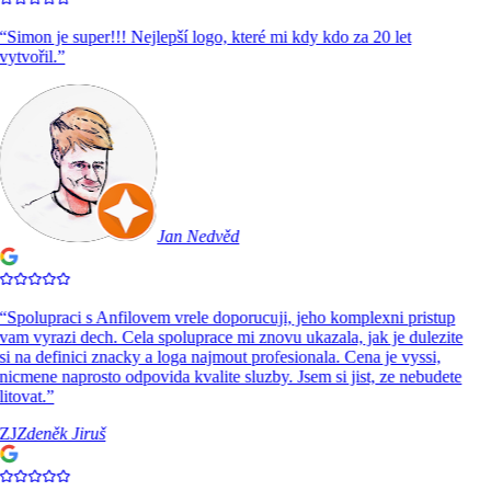
“
Simon je super!!! Nejlepší logo, které mi kdy kdo za 20 let
vytvořil.
”
Jan Nedvěd
“
Spolupraci s Anfilovem vrele doporucuji, jeho komplexni pristup
vam vyrazi dech. Cela spoluprace mi znovu ukazala, jak je dulezite
si na definici znacky a loga najmout profesionala. Cena je vyssi,
nicmene naprosto odpovida kvalite sluzby. Jsem si jist, ze nebudete
litovat.
”
ZJ
Zdeněk Jiruš