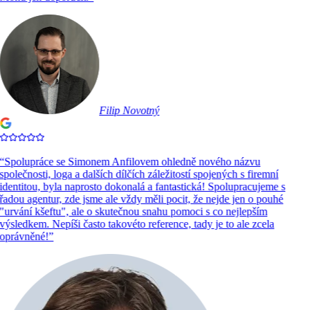
Filip Novotný
“
Spolupráce se Simonem Anfilovem ohledně nového názvu
společnosti, loga a dalších dílčích záležitostí spojených s firemní
identitou, byla naprosto dokonalá a fantastická! Spolupracujeme s
řadou agentur, zde jsme ale vždy měli pocit, že nejde jen o pouhé
"urvání kšeftu", ale o skutečnou snahu pomoci s co nejlepším
výsledkem. Nepíši často takovéto reference, tady je to ale zcela
oprávněné!
”