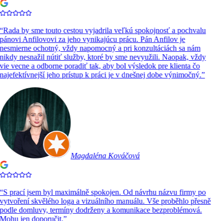
“
Rada by sme touto cestou vyjadrila veľkú spokojnosť a pochvalu
pánovi Anfilovovi za jeho vynikajúcu prácu. Pán Anfilov je
nesmierne ochotný, vždy napomocný a pri konzultáciách sa nám
nikdy nesnažil nútiť služby, ktoré by sme nevyužili. Naopak, vždy
vie vecne a odborne poradiť tak, aby bol výsledok pre klienta čo
najefektívnejší jeho prístup k práci je v dnešnej dobe výnimočný.
”
Magdaléna Kováčová
“
S prací jsem byl maximálně spokojen. Od návrhu názvu firmy po
vytvoření skvělého loga a vizuálního manuálu. Vše proběhlo přesně
podle domluvy, termíny dodrženy a komunikace bezproblémová.
Mohu jen doporučit.
”