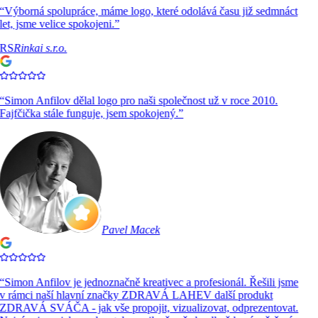
“
Výborná spolupráce, máme logo, které odolává času již sedmnáct
let, jsme velice spokojeni.
”
RS
Rinkai s.r.o.
“
Simon Anfilov dělal logo pro naši společnost už v roce 2010.
Fajfčička stále funguje, jsem spokojený.
”
Pavel Macek
“
Simon Anfilov je jednoznačně kreativec a profesionál. Řešili jsme
v rámci naší hlavní značky ZDRAVÁ LAHEV další produkt
ZDRAVÁ SVÁČA - jak vše propojit, vizualizovat, odprezentovat.