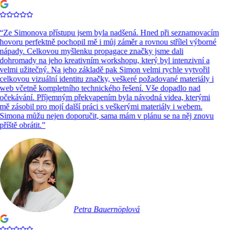
“
Ze Simonova přístupu jsem byla nadšená. Hned při seznamovacím
hovoru perfektně pochopil mě i můj záměr a rovnou střílel výborné
nápady. Celkovou myšlenku propagace značky jsme dali
dohromady na jeho kreativním workshopu, který byl intenzivní a
velmi užitečný. Na jeho základě pak Simon velmi rychle vytvořil
celkovou vizuální identitu značky, veškeré požadované materiály i
web včetně kompletního technického řešení. Vše dopadlo nad
očekávání. Příjemným překvapením byla návodná videa, kterými
mě zásobil pro mojí další práci s veškerými materiály i webem.
Simona můžu nejen doporučit, sama mám v plánu se na něj znovu
příště obrátit.
”
Petra Bauernöplová