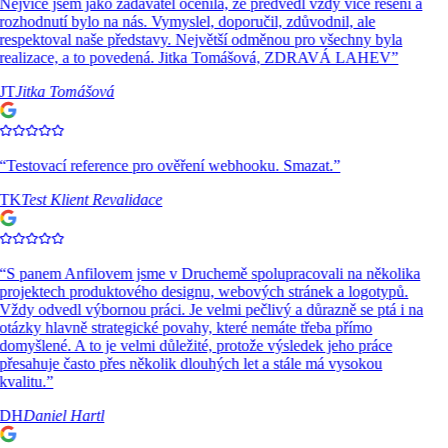
Nejvíce jsem jako zadavatel ocenila, že předvedl vždy více řešení a
rozhodnutí bylo na nás. Vymyslel, doporučil, zdůvodnil, ale
respektoval naše představy. Největší odměnou pro všechny byla
realizace, a to povedená. Jitka Tomášová, ZDRAVÁ LAHEV
”
JT
Jitka Tomášová
“
Testovací reference pro ověření webhooku. Smazat.
”
TK
Test Klient Revalidace
“
S panem Anfilovem jsme v Druchemě spolupracovali na několika
projektech produktového designu, webových stránek a logotypů.
Vždy odvedl výbornou práci. Je velmi pečlivý a důrazně se ptá i na
otázky hlavně strategické povahy, které nemáte třeba přímo
domyšlené. A to je velmi důležité, protože výsledek jeho práce
přesahuje často přes několik dlouhých let a stále má vysokou
kvalitu.
”
DH
Daniel Hartl