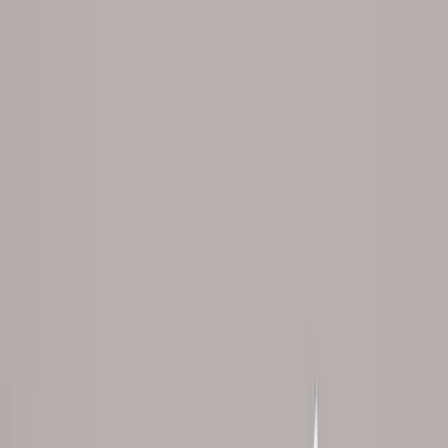
Přeskočit na obsah
Anfilov
Služby
Portfolio
O mně
Kontakt
Služby
Portfolio
O mně
Kontakt
Client
Domů
Služby
Firemní tiskoviny
Firemní tiskoviny
Profesionální a konzistentní firemní