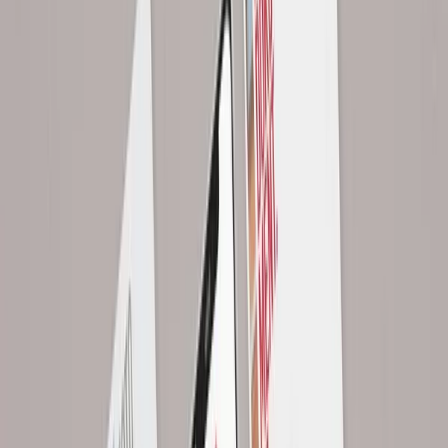
editovatelné soubory ve Wordu, PowerPointu nebo Canvě podle
potřeby, kompletní sada klíčových dokumentů a dvě kola revizí.
Cena začíná od 45 000 Kč, dodání bývá za 7 pracovních dní.
Šablony stavím tak, aby je tým upravil sám a design zůstal
konzistentní.
Problém
Poznáváte některý z těchto problémů?
A
Každý kolega formátuje dokumenty po svém. Nabídky a prezentace
vypadají pokaždé jinak.
B
Nemáte šablony a tvorba každého dokumentu zabere zbytečně
mnoho času.
C
Vaše dokumenty neodpovídají vizuální identitě firmy. Logo tam je,
ale zbytek vypadá amatérsky.