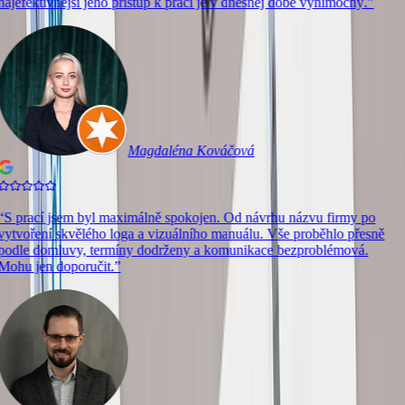
najefektívnejší jeho prístup k práci je v dnešnej dobe výnimočný.
”
Magdaléna Kováčová
“
S prací jsem byl maximálně spokojen. Od návrhu názvu firmy po
vytvoření skvělého loga a vizuálního manuálu. Vše proběhlo přesně
podle domluvy, termíny dodrženy a komunikace bezproblémová.
Mohu jen doporučit.
”