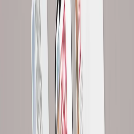
Řešení
Šablony, které váš tým zvládne používat
Editovatelné šablony
Canva, Word, PowerPoint, váš tým si obsah upraví sám, design
zůstane konzistentní.
Sada klíčových dokumentů
Nabídka, faktura, dopis, prezentace, hlavičkový papír, kompletní
sada pro firemní procesy.
Návaznost na identitu
Šablony přesně odpovídají vašemu brand manuálu. Konzistentní