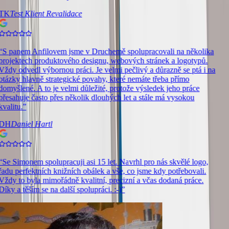
TK
Test Klient Revalidace
“
S panem Anfilovem jsme v Druchemě spolupracovali na několika
projektech produktového designu, webových stránek a logotypů.
Vždy odvedl výbornou práci. Je velmi pečlivý a důrazně se ptá i na
otázky hlavně strategické povahy, které nemáte třeba přímo
domyšlené. A to je velmi důležité, protože výsledek jeho práce
přesahuje často přes několik dlouhých let a stále má vysokou
kvalitu.
”
DH
Daniel Hartl
“
Se Simonem spolupracuji asi 15 let. Navrhl pro nás skvělé logo,
řadu perfektních knižních obálek a vše, co jsme kdy potřebovali.
Vždy to byla mimořádně kvalitní, precizní a včas dodaná práce.
Díky a těším se na další spolupráci. :-)
”