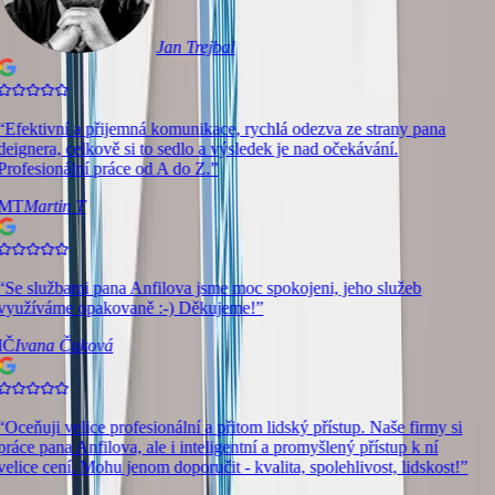
Jan Trejbal
“
Efektivní a přijemná komunikace, rychlá odezva ze strany pana
deignera, celkově si to sedlo a výsledek je nad očekávání.
Profesionální práce od A do Z.
”
MT
Martin T
“
Se službami pana Anfilova jsme moc spokojeni, jeho služeb
využíváme opakovaně :-) Děkujeme!
”
IČ
Ivana Čuková
“
Oceňuji velice profesionální a přitom lidský přístup. Naše firmy si
práce pana Anfilova, ale i inteligentní a promyšlený přístup k ní
velice cení. Mohu jenom doporučit - kvalita, spolehlivost, lidskost!
”