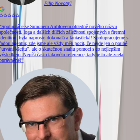
Filip Novotný
“
Spolupráce se Simonem Anfilovem ohledně nového názvu
společnosti, loga a dalších dílčích záležitostí spojených s firemní
identitou, byla naprosto dokonalá a fantastická! Spolupracujeme s
řadou agentur, zde jsme ale vždy měli pocit, že nejde jen o pouhé
"urvání kšeftu", ale o skutečnou snahu pomoci s co nejlepším
výsledkem. Nepíši často takovéto reference, tady je to ale zcela
oprávněné!
”