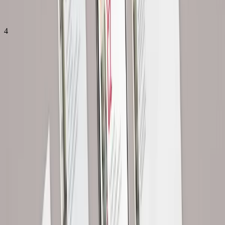
Připravím editovatelné šablony pro Canvu, Word nebo
PowerPoint.
4
Revize & předání
1 den
Zapracuji vaše připomínky a předám finální verze.
Celkem cca
7 pracovních dní
Reference
Ukázky firemních tiskovin
Všechny práce
6
fotek
CASEC
Návrh firemní identity pro značku CASEC.
SUPORTA