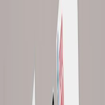
Nabídka v kostce
Firemní tiskoviny jsou sada šablon pro běžnou firemní komunikaci
jako nabídky, faktury, dopisy a hlavičkový papír v jednotném
designu. Hodí se firmám, které potřebují vypadat profesionálně při
každém kontaktu s klientem a nechtějí, aby si každý zaměstnanec
dokumenty stavěl po svém. V ceně je grafický návrh všech šablon,