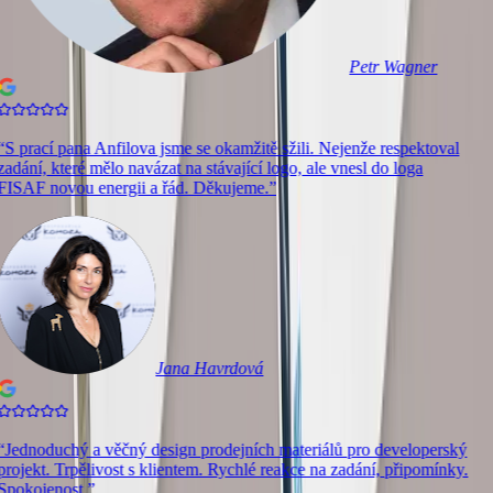
Petr Wagner
“
S prací pana Anfilova jsme se okamžitě sžili. Nejenže respektoval
zadání, které mělo navázat na stávající logo, ale vnesl do loga
FISAF novou energii a řád. Děkujeme.
”
Jana Havrdová
“
Jednoduchý a věčný design prodejních materiálů pro developerský
projekt. Trpělivost s klientem. Rychlé reakce na zadání, připomínky.
Spokojenost.
”