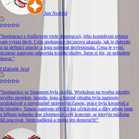
Jan Nedvěd
“
Spolupraci s Anfilovem vrele doporucuji, jeho komplexni pristup
vam vyrazi dech. Cela spoluprace mi znovu ukazala, jak je dulezite
si na definici znacky a loga najmout profesionala. Cena je vyssi,
nicmene naprosto odpovida kvalite sluzby. Jsem si jist, ze nebudete
litovat.
”
ZJ
Zdeněk Jiruš
“
Spolupráce se Simonem byla skvělá. Workshop na tvorbu identity
nového projektu, brandu, loga a hlavně obsahu byla naprosto
produktivně a smysluplně stráveným časem, práce byla kreativní a
do hloubky. Simon naprosto předčil má očekávání a díky němu jsme
si během jednoho dne zformovali celý koncept, se kterým můžeme
dál pracovat. Jsem nadšená a mohu jen doporučit!
”