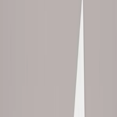
tiskoviny
Navrhnu jednotné šablony firemních dokumentů, které posilují vaši
značku při každém kontaktu. Hlavičkový papír, faktury, nabídky a
ostatní tiskoviny v konzistentním designu.
od 45 000 Kč
Chci nabídku
Reference
4.9
·
50+ projektů
·
Dodání do
7 dní