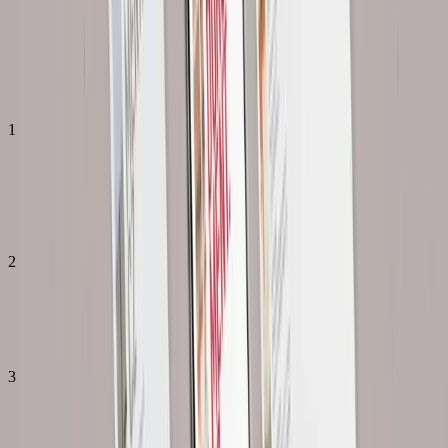
barvy, typografie, logo.
Proces
Jak probíhá spolupráce
1
Audit & zadání
1 den
Zmapuji, jaké dokumenty denně používáte a v jakých formátech je
potřebujete.
2
Grafický návrh
3 dny
Navrhnu design šablon v souladu s vaší vizuální identitou.
3
Tvorba šablon
2 dny