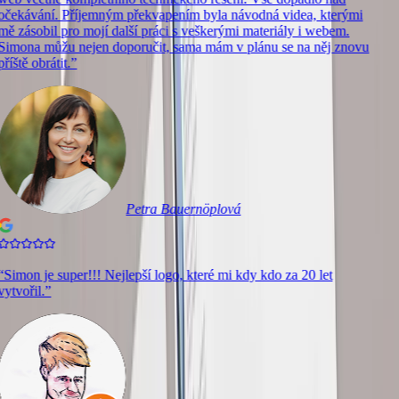
očekávání. Příjemným překvapením byla návodná videa, kterými
mě zásobil pro mojí další práci s veškerými materiály i webem.
Simona můžu nejen doporučit, sama mám v plánu se na něj znovu
příště obrátit.
”
Petra Bauernöplová
“
Simon je super!!! Nejlepší logo, které mi kdy kdo za 20 let
vytvořil.
”