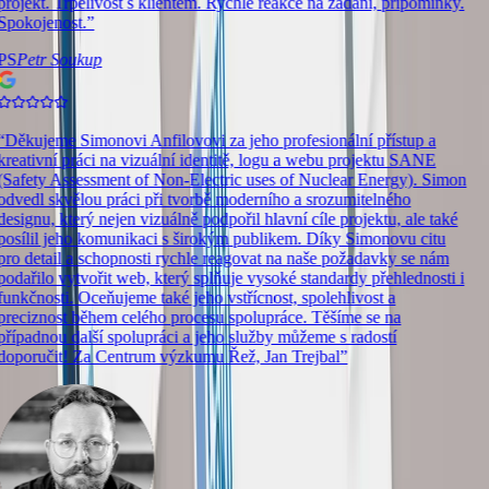
projekt. Trpělivost s klientem. Rychlé reakce na zadání, připomínky.
Spokojenost.
”
PS
Petr Soukup
“
Děkujeme Simonovi Anfilovovi za jeho profesionální přístup a
kreativní práci na vizuální identitě, logu a webu projektu SANE
(Safety Assessment of Non-Electric uses of Nuclear Energy). Simon
odvedl skvělou práci při tvorbě moderního a srozumitelného
designu, který nejen vizuálně podpořil hlavní cíle projektu, ale také
posílil jeho komunikaci s širokým publikem. Díky Simonovu citu
pro detail a schopnosti rychle reagovat na naše požadavky se nám
podařilo vytvořit web, který splňuje vysoké standardy přehlednosti i
funkčnosti. Oceňujeme také jeho vstřícnost, spolehlivost a
preciznost během celého procesu spolupráce. Těšíme se na
případnou další spolupráci a jeho služby můžeme s radostí
doporučit! Za Centrum výzkumu Řež, Jan Trejbal
”