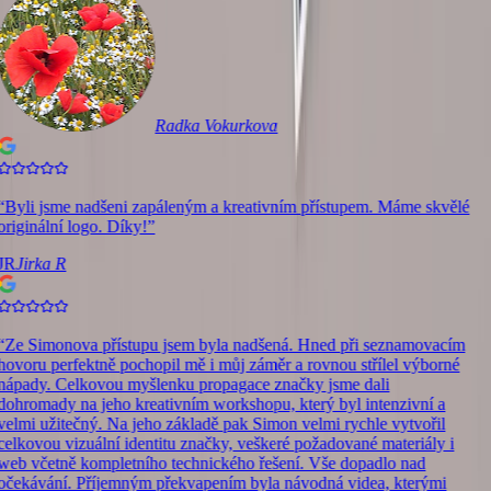
Radka Vokurkova
“
Byli jsme nadšeni zapáleným a kreativním přístupem. Máme skvělé
originální logo. Díky!
”
JR
Jirka R
“
Ze Simonova přístupu jsem byla nadšená. Hned při seznamovacím
hovoru perfektně pochopil mě i můj záměr a rovnou střílel výborné
nápady. Celkovou myšlenku propagace značky jsme dali
dohromady na jeho kreativním workshopu, který byl intenzivní a
velmi užitečný. Na jeho základě pak Simon velmi rychle vytvořil
celkovou vizuální identitu značky, veškeré požadované materiály i
web včetně kompletního technického řešení. Vše dopadlo nad
očekávání. Příjemným překvapením byla návodná videa, kterými