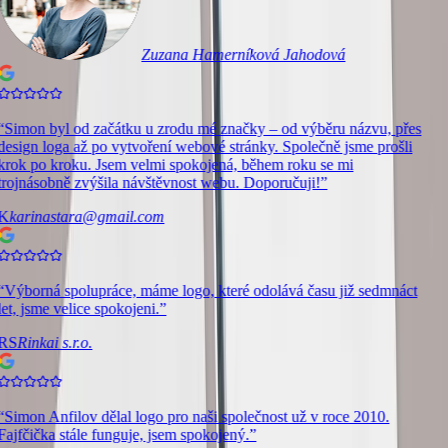
Zuzana Hamerníková Jahodová
“
Simon byl od začátku u zrodu mé značky – od výběru názvu, přes
design loga až po vytvoření webové stránky. Společně jsme prošli
krok po kroku. Jsem velmi spokojená, během roku se mi
trojnásobně zvýšila návštěvnost webu. Doporučuji!
”
K
karinastara@gmail.com
“
Výborná spolupráce, máme logo, které odolává času již sedmnáct
let, jsme velice spokojeni.
”
RS
Rinkai s.r.o.
“
Simon Anfilov dělal logo pro naši společnost už v roce 2010.
Fajfčička stále funguje, jsem spokojený.
”