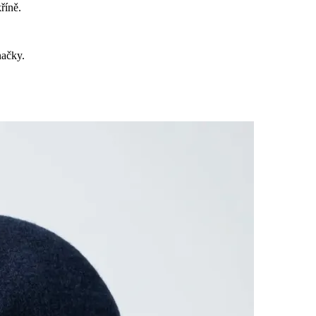
říně.
načky.