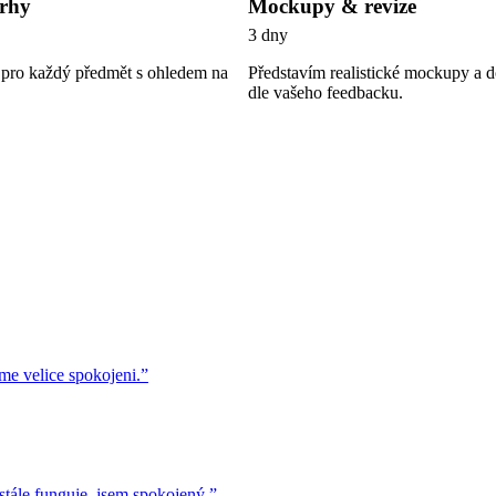
vrhy
Mockupy & revize
3 dny
 pro každý předmět s ohledem na
Představím realistické mockupy a d
dle vašeho feedbacku.
me velice spokojeni.
”
stále funguje, jsem spokojený.
”