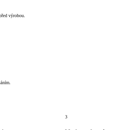
 před výrobou.
dáním.
3