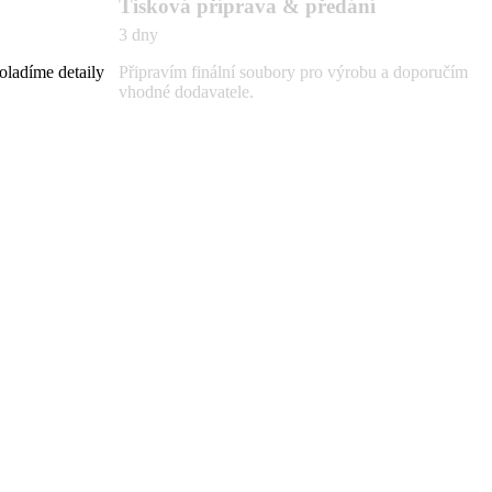
Tisková příprava & předání
3 dny
oladíme detaily
Připravím finální soubory pro výrobu a doporučím
vhodné dodavatele.