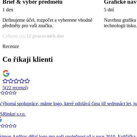
Brief & výběr předmětů
Grafické ná
1 den
5 dní
Definujeme účel, rozpočet a vybereme vhodné
Navrhnu grafiku
předměty pro vaši značku.
technologii tisku.
Celkem cca
12 pracovních dní
Recenze
Co říkají klienti
5
(
22
recenzí)
ýborná spolupráce, máme logo, které odolává času již sedmnáct let, js
S
Rinkai s.r.o.
imon Anfilov dělal logo pro naši společnost už v roce 2010. Fajfčička 