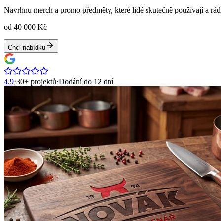
Navrhnu merch a promo předměty, které lidé skutečně používají a rádi
od 40 000 Kč
Chci nabídku
4.9
·
30+ projektů
·
Dodání do
12 dní