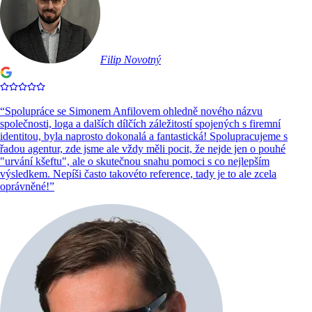
Filip Novotný
“
Spolupráce se Simonem Anfilovem ohledně nového názvu
společnosti, loga a dalších dílčích záležitostí spojených s firemní
identitou, byla naprosto dokonalá a fantastická! Spolupracujeme s
řadou agentur, zde jsme ale vždy měli pocit, že nejde jen o pouhé
"urvání kšeftu", ale o skutečnou snahu pomoci s co nejlepším
výsledkem. Nepíši často takovéto reference, tady je to ale zcela
oprávněné!
”