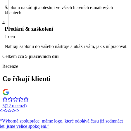
Šablonu nakóduji a otestuji ve všech hlavních e-mailových
klientech.
4
Předání & zaškolení
1 den
Nahraji šablonu do vašeho nástroje a ukážu vám, jak s ní pracovat.
Celkem cca
5 pracovních dní
Recenze
Co říkají klienti
5
(
22
recenzí)
“
Výborná spolupráce, máme logo, které odolává času již sedmnáct
let, jsme velice spokojeni.
”