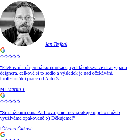
Jan Trejbal
“
Efektivní a přijemná komunikace, rychlá odezva ze strany pana
deignera, celkově si to sedlo a výsledek je nad očekávání.
Profesionální práce od A do Z.
”
MT
Martin T
“
Se službami pana Anfilova jsme moc spokojeni, jeho služeb
využíváme opakovaně :-) Děkujeme!
”
IČ
Ivana Čuková