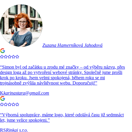
Zuzana Hamerníková Jahodová
“
Simon byl od začátku u zrodu mé značky – od výběru názvu, přes
design loga až po vytvoření webové stránky. Společně jsme prošli
krok po kroku. Jsem velmi spokojená, během roku se mi
trojnásobně zvýšila návštěvnost webu. Doporučuji!
”
K
karinastara@gmail.com
“
Výborná spolupráce, máme logo, které odolává času již sedmnáct
let, jsme velice spokojeni.
”
RS
Rinkai s.r.o.