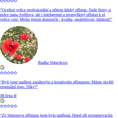
“
Oceňuji velice profesionální a přitom lidský přístup. Naše firmy si
práce pana Anfilova, ale i inteligentní a promyšlený přístup k ní
velice cení. Mohu jenom doporučit - kvalita, spolehlivost, lidskost!
”
Radka Vokurkova
“
Byli jsme nadšeni zapáleným a kreativním přístupem. Máme skvělé
originální logo. Díky!
”
JR
Jirka R
“
Ze Simonova přístupu jsem byla nadšená. Hned při seznamovacím