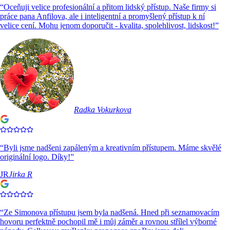
“
Oceňuji velice profesionální a přitom lidský přístup. Naše firmy si
práce pana Anfilova, ale i inteligentní a promyšlený přístup k ní
velice cení. Mohu jenom doporučit - kvalita, spolehlivost, lidskost!
”
Radka Vokurkova
“
Byli jsme nadšeni zapáleným a kreativním přístupem. Máme skvělé
originální logo. Díky!
”
JR
Jirka R
“
Ze Simonova přístupu jsem byla nadšená. Hned při seznamovacím
hovoru perfektně pochopil mě i můj záměr a rovnou střílel výborné