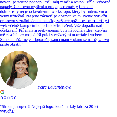
hovoru perfektně pochopil mě i můj záměr a rovnou střílel výborné
nápady. Celkovou myšlenku propagace značky jsme dali
dohromady na jeho kreativním workshopu, který byl intenzivní a
velmi užitečný. Na jeho základě pak Simon velmi rychle vytvořil
celkovou vizuální identitu značky, veškeré požadované materiály i
web včetně kompletního technického řešení. Vše dopadlo nad
očekávání. Příjemným překvapením byla návodná videa, kterými
mě zásobil pro mojí další práci s veškerými materiály i webem.
Simona můžu nejen doporučit, sama mám v plánu se na něj znovu
příště obrátit.
”
Petra Bauernöplová
“
Simon je super!!! Nejlepší logo, které mi kdy kdo za 20 let
vytvořil.
”