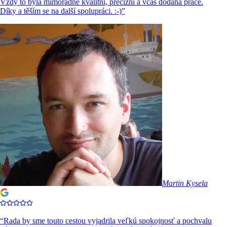
Vždy to byla mimořádně kvalitní, precizní a včas dodaná práce.
Díky a těším se na další spolupráci. :-)
”
Martin Kysela
“
Rada by sme touto cestou vyjadrila veľkú spokojnosť a pochvalu