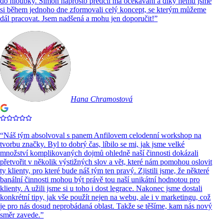
do hloubky. Simon naprosto předčil má očekávání a díky němu jsme
si během jednoho dne zformovali celý koncept, se kterým můžeme
dál pracovat. Jsem nadšená a mohu jen doporučit!
”
Hana Chramostová
“
Náš tým absolvoval s panem Anfilovem celodenní workshop na
tvorbu značky. Byl to dobrý čas, líbilo se mi, jak jsme velké
množství komplikovaných dojmů ohledně naší činnosti dokázali
přetvořit v několik výstižných slov a vět, které nám pomohou oslovit
ty klienty, pro které bude náš tým ten pravý. Zjistili jsme, že některé
banální činnosti mohou být právě tou naší unikátní hodnotou pro
klienty. A užili jsme si u toho i dost legrace. Nakonec jsme dostali
konkrétní tipy, jak vše použít nejen na webu, ale i v marketingu, což
je pro nás dosud neprobádaná oblast. Takže se těšíme, kam nás nový
směr zavede.
”