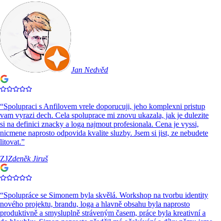
Jan Nedvěd
“
Spolupraci s Anfilovem vrele doporucuji, jeho komplexni pristup
vam vyrazi dech. Cela spoluprace mi znovu ukazala, jak je dulezite
si na definici znacky a loga najmout profesionala. Cena je vyssi,
nicmene naprosto odpovida kvalite sluzby. Jsem si jist, ze nebudete
litovat.
”
ZJ
Zdeněk Jiruš
“
Spolupráce se Simonem byla skvělá. Workshop na tvorbu identity
nového projektu, brandu, loga a hlavně obsahu byla naprosto
produktivně a smysluplně stráveným časem, práce byla kreativní a