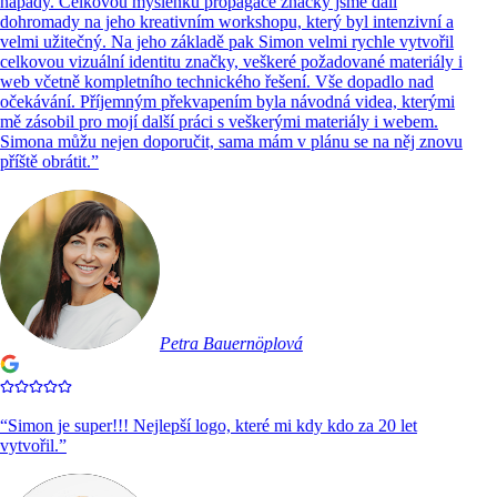
nápady. Celkovou myšlenku propagace značky jsme dali
dohromady na jeho kreativním workshopu, který byl intenzivní a
velmi užitečný. Na jeho základě pak Simon velmi rychle vytvořil
celkovou vizuální identitu značky, veškeré požadované materiály i
web včetně kompletního technického řešení. Vše dopadlo nad
očekávání. Příjemným překvapením byla návodná videa, kterými
mě zásobil pro mojí další práci s veškerými materiály i webem.
Simona můžu nejen doporučit, sama mám v plánu se na něj znovu
příště obrátit.
”
Petra Bauernöplová
“
Simon je super!!! Nejlepší logo, které mi kdy kdo za 20 let
vytvořil.
”