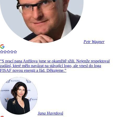
Petr Wagner
“
S prací pana Anfilova jsme se okamžitě sžili. Nejenže respektoval
zadání, které mělo navázat na stávající logo, ale vnesl do loga
FISAF novou energii a řád. Děkujeme.
”
Jana Havrdová