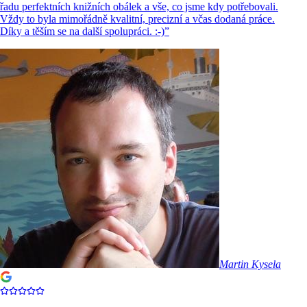
řadu perfektních knižních obálek a vše, co jsme kdy potřebovali.
Vždy to byla mimořádně kvalitní, precizní a včas dodaná práce.
Díky a těším se na další spolupráci. :-)
”
Martin Kysela